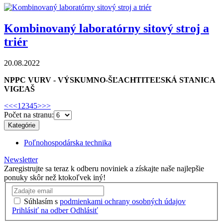
Kombinovaný laboratórny sitový stroj a
triér
20.08.2022
NPPC VURV - VÝSKUMNO-ŠĽACHTITEĽSKÁ STANICA
VIGĽAŠ
<<
<
1
2
3
4
5
>
>>
Počet na stranu:
Kategórie
Poľnohospodárska technika
Newsletter
Zaregistrujte sa teraz k odberu noviniek a získajte naše najlepšie
ponuky skôr než ktokoľvek iný!
Súhlasím s
podmienkami ochrany osobných údajov
Prihlásiť na odber
Odhlásiť