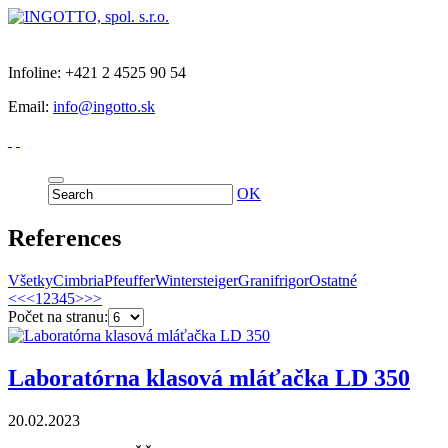
Infoline: +421 2 4525 90 54
Email:
info@ingotto.sk
OK
References
Všetky
Cimbria
Pfeuffer
Wintersteiger
Granifrigor
Ostatné
<<
<
1
2
3
4
5
>
>>
Počet na stranu:
Laboratórna klasová mláťačka LD 350
20.02.2023