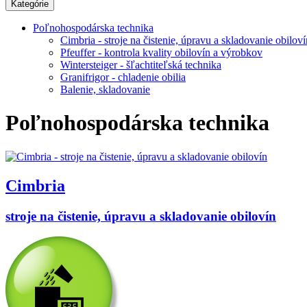
Kategórie
Poľnohospodárska technika
Cimbria - stroje na čistenie, úpravu a skladovanie obiloví
Pfeuffer - kontrola kvality obilovín a výrobkov
Wintersteiger - šľachtiteľská technika
Granifrigor - chladenie obilia
Balenie, skladovanie
Poľnohospodárska technika
Cimbria
stroje na čistenie, úpravu a skladovanie obilovín