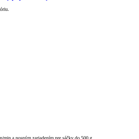
óriu.
5 m/min a nosným zariadením pre sáčky do 500 g.