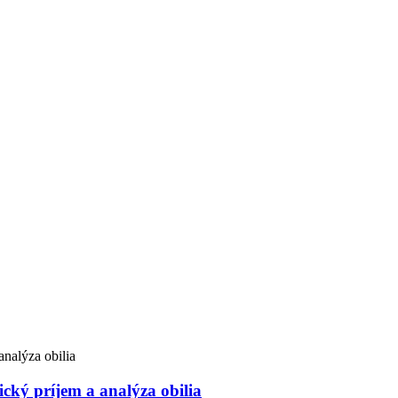
cký príjem a analýza obilia