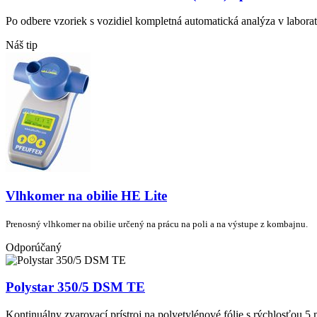
Po odbere vzoriek s vozidiel kompletná automatická analýza v laborat
Náš tip
Vlhkomer na obilie HE Lite
Prenosný vlhkomer na obilie určený na prácu na poli a na výstupe z kombajnu.
Odporúčaný
Polystar 350/5 DSM TE
Kontinuálny zvarovací prístroj na polyetylénové fólie s rýchlosťou 