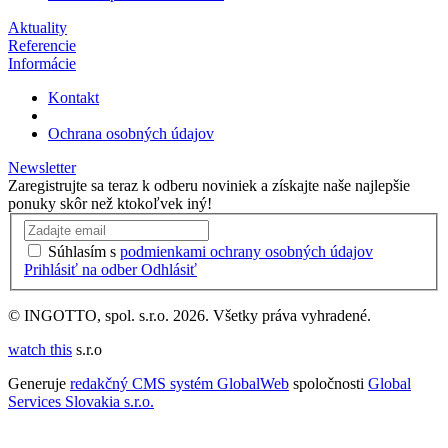
Aktuality
Referencie
Informácie
Kontakt
Ochrana osobných údajov
Newsletter
Zaregistrujte sa teraz k odberu noviniek a získajte naše najlepšie
ponuky skôr než ktokoľvek iný!
Súhlasím s
podmienkami ochrany osobných údajov
Prihlásiť na odber
Odhlásiť
© INGOTTO, spol. s.r.o. 2026. Všetky práva vyhradené.
watch this
s.r.o
Generuje
redakčný CMS systém GlobalWeb
spoločnosti
Global
Services Slovakia s.r.o.