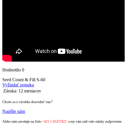
Hodnotilo 0
Seed Count & Fill S-60
Vyžiadať ponuku
Záruka:
12 mesiacov
Chcete sa o výrobku dozvedieť viac?
Napíšte nám
Alebo nám zavolajte na číslo
+421 2 45257422
a my vám radi vaše otázky zodpovieme.