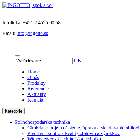
Infolinka: +421 2 4525 90 58
Email:
info@ingotto.sk
OK
Home
O nás
Produkty
Referencie
Aktuality
Kontakt
Kategórie
Poľnohospodárska technika
Cimbria - stroje na čistenie, úpravu a skladovanie obiloví
Pfeuffer - kontrola kvality obilovín a výrobkov
Wintersteiger - šľachtiteľská technika