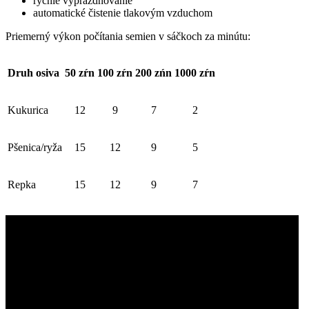
rýchle vyprázdňovanie
automatické čistenie tlakovým vzduchom
Priemerný výkon počítania semien v sáčkoch za minútu:
Druh osiva
50 zŕn
100 zŕn
200 zńn
1000 zŕn
Kukurica
12
9
7
2
Pšenica/ryža
15
12
9
5
Repka
15
12
9
7