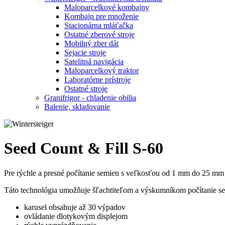
Maloparcelkové kombajny
Kombajn pre množenie
Stacionárna mláťačka
Ostatné zberové stroje
Mobilný zber dát
Sejacie stroje
Satelitná navigácia
Maloparcelkový traktor
Laboratórne prístroje
Ostatné stroje
Granifrigor - chladenie obilia
Balenie, skladovanie
Seed Count & Fill S-60
Pre rýchle a presné počítanie semien s veľkosťou od 1 mm do 25 mm 
Táto technológia umožňuje šľachtiteľom a výskumníkom počítanie s
karusel obsahuje až 30 výpadov
ovládanie dlotykovým displejom