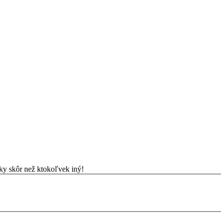
nuky skôr než ktokoľvek iný!