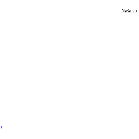
Naša spol
n