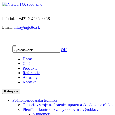
Infolinka: +421 2 4525 90 58
Email:
info@ingotto.sk
OK
Home
O nás
Produkty
Referencie
Aktuality
Kontakt
Kategórie
Poľnohospodárska technika
Cimbria - stroje na čistenie, úpravu a skladovanie obiloví
Pfeuffer - kontrola kvality obilovín a výrobkov
Vlhkomery