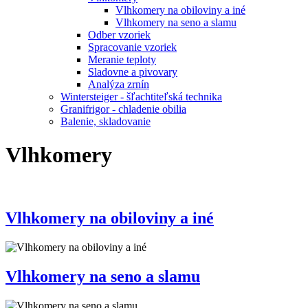
Vlhkomery na obiloviny a iné
Vlhkomery na seno a slamu
Odber vzoriek
Spracovanie vzoriek
Meranie teploty
Sladovne a pivovary
Analýza zrnín
Wintersteiger - šľachtiteľská technika
Granifrigor - chladenie obilia
Balenie, skladovanie
Vlhkomery
Vlhkomery na obiloviny a iné
Vlhkomery na seno a slamu