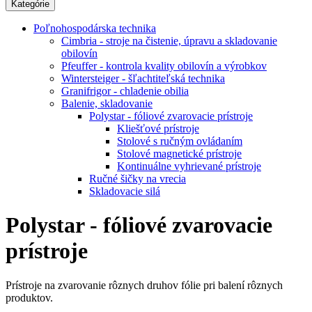
Kategórie
Poľnohospodárska technika
Cimbria - stroje na čistenie, úpravu a skladovanie
obilovín
Pfeuffer - kontrola kvality obilovín a výrobkov
Wintersteiger - šľachtiteľská technika
Granifrigor - chladenie obilia
Balenie, skladovanie
Polystar - fóliové zvarovacie prístroje
Kliešťové prístroje
Stolové s ručným ovládaním
Stolové magnetické prístroje
Kontinuálne vyhrievané prístroje
Ručné šičky na vrecia
Skladovacie silá
Polystar - fóliové zvarovacie
prístroje
Prístroje na zvarovanie rôznych druhov fólie pri balení rôznych
produktov.