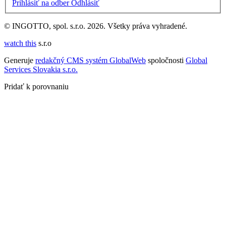
Prihlásiť na odber
Odhlásiť
© INGOTTO, spol. s.r.o. 2026. Všetky práva vyhradené.
watch this
s.r.o
Generuje
redakčný CMS systém GlobalWeb
spoločnosti
Global
Services Slovakia s.r.o.
Pridať k porovnaniu