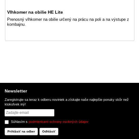
Vlhkomer na obilie HE Lite
Prenosný vlhkomer na obilie určený na prácu na poli a na výstupe z
kombajnu.
Newsletter
Zaregistrujte sa teraz k odberu noviniek a získajte naše najlepšie ponuky skôr než
ktokoľvek iný!
Súhlasím s
podmienkami ochrany osobných údajov
Prihlásiť na odber
Odhlásiť