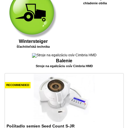
chladenie obilia
Wintersteiger
šľachtiteľská technika
Balenie
Stroje na egalizáciu osív Cimbria HMD
RECOMMENDED
Počítadlo semien Seed Count S-JR