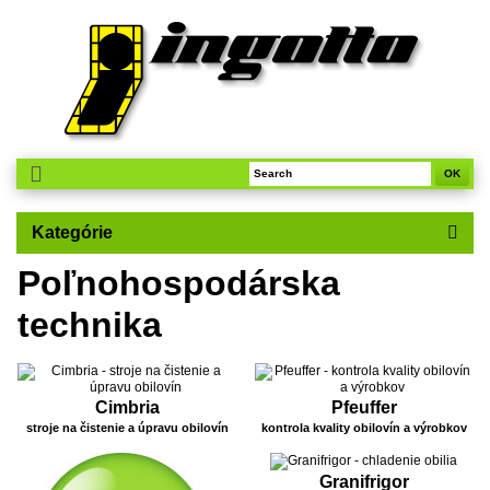
OK
Kategórie
Poľnohospodárska
technika
Cimbria
Pfeuffer
stroje na čistenie a úpravu obilovín
kontrola kvality obilovín a výrobkov
Granifrigor