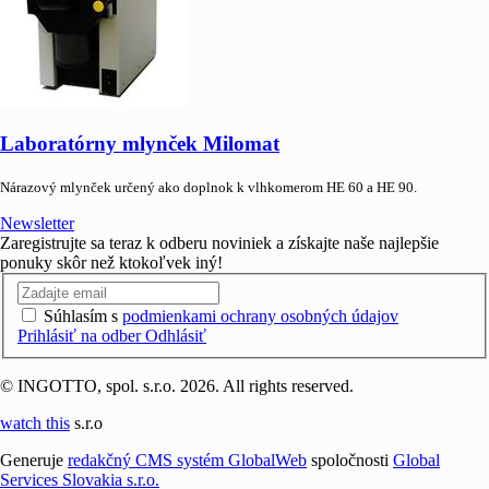
Laboratórny mlynček Milomat
Nárazový mlynček určený ako doplnok k vlhkomerom HE 60 a HE 90.
Newsletter
Zaregistrujte sa teraz k odberu noviniek a získajte naše najlepšie
ponuky skôr než ktokoľvek iný!
Súhlasím s
podmienkami ochrany osobných údajov
Prihlásiť na odber
Odhlásiť
© INGOTTO, spol. s.r.o. 2026. All rights reserved.
watch this
s.r.o
Generuje
redakčný CMS systém GlobalWeb
spoločnosti
Global
Services Slovakia s.r.o.