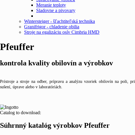
Meranie teploty
Sladovne a pivovary
Wintersteiger - šľachtiteľská technika
Granifrigor - chladenie obilia
Stroje na egalizáciu osív Cimbria HMD
Pfeuffer
kontrola kvality obilovín a výrobkov
Prístroje a stroje na odber, prípravu a analýzu vzoriek obilovín na poli, pri
sušení, úprave alebo v laboratóriách.
Catalog to download:
Súhrnný katalóg výrobkov Pfeuffer